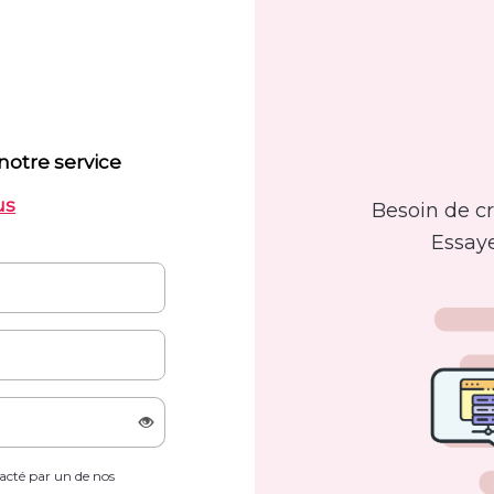
otre service
us
Besoin de c
Essay
tacté par un de nos